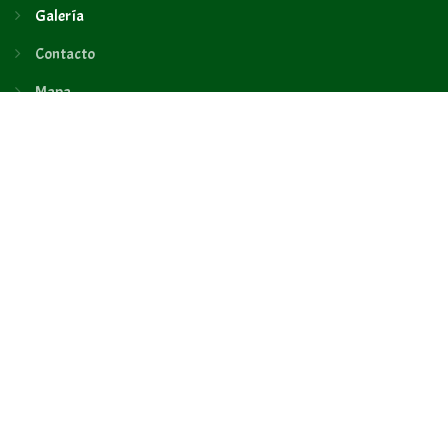
Galería
Contacto
Mapa
CONTACTO
Oficina Administrativa
Psje. Tupiza, #1124 (zona Recoleta)
Ciudad de Cochabamba
Teléfono: (591-4) 448.51.19
Celular: 591-69500148
info@sicirec-bolivia.org
08:30 a 12:30
14:30 a 18:30
CON APOYO DE:
Copyright © 2024 * SICIREC Bolivia Ltda. All rights reserved - Diseño web: